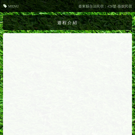
MENU
臺東縣合法民宿：428號-薇妮民宿
遊程介紹