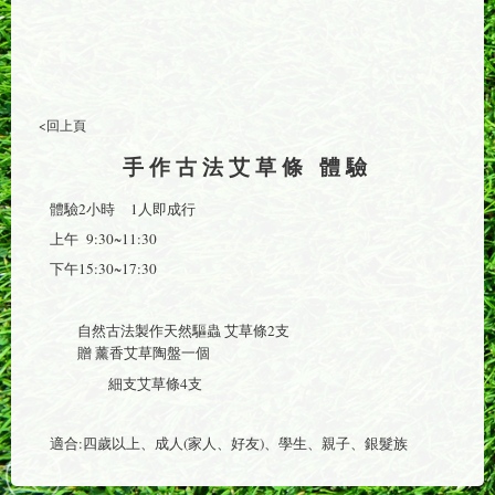
<回上頁
手作古法艾草條 體驗
體驗2小時 1人即成行
上午 9:30~11:30
下午15:30~17:30
自然古法製作天然驅蟲 艾草條2支
贈 薰香艾草陶盤一個
細支艾草條4支
適合:四歲以上、成人(家人、好友)、學生、親子、銀髮族